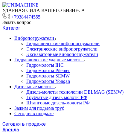
УДАРНАЯ СИЛА ВАШЕГО БИЗНЕСА
+79384474555
Задать вопрос
Каталог
Вибропогружатели
Гидравлические вибропогружатели
Электрические вибропогружатели
Экскаваторные вибропогружатели
Гидравлические ударные молоты
Гидромолоты IHC
Гидромолоты Pilemer
Гидромолоты SEMW
Гидромолоты Yongan
Дизельные молоты
Дизель-молоты технологии DELMAG (SEMW)
Трубчатые дизель-молоты РФ
Штанговые дизель-молоты РФ
Зажим для подьема труб
Сегодня в продаже
Сегодня в продаже
Аренда