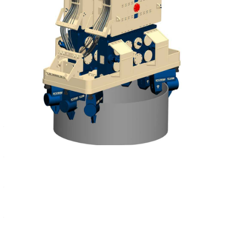
Характеристики
Эксцентриковый момент, кгм
—
226×2
Скорость (max), (об/мин)
—
1300
Центробежная сила, кН
—
2500×2
Центробежная сила (max), кН
—