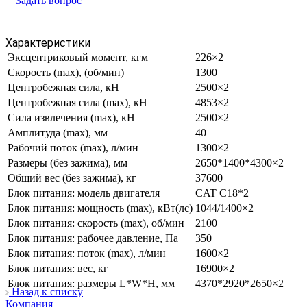
Задать вопрос
Характеристики
Эксцентриковый момент, кгм
226×2
Скорость (max), (об/мин)
1300
Центробежная сила, кН
2500×2
Центробежная сила (max), кН
4853×2
Сила извлечения (max), кН
2500×2
Амплитуда (max), мм
40
Рабочий поток (max), л/мин
1300×2
Размеры (без зажима), мм
2650*1400*4300×2
Общий вес (без зажима), кг
37600
Блок питания: модель двигателя
CAT C18*2
Блок питания: мощность (max), кВт(лс)
1044/1400×2
Блок питания: скорость (max), об/мин
2100
Блок питания: рабочее давление, Па
350
Блок питания: поток (max), л/мин
1600×2
Блок питания: вес, кг
16900×2
Блок питания: размеры L*W*H, мм
4370*2920*2650×2
Назад к списку
Компания