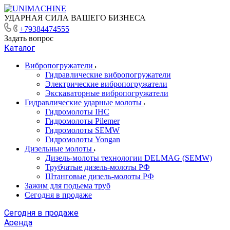
УДАРНАЯ СИЛА ВАШЕГО БИЗНЕСА
+79384474555
Задать вопрос
Каталог
Вибропогружатели
Гидравлические вибропогружатели
Электрические вибропогружатели
Экскаваторные вибропогружатели
Гидравлические ударные молоты
Гидромолоты IHC
Гидромолоты Pilemer
Гидромолоты SEMW
Гидромолоты Yongan
Дизельные молоты
Дизель-молоты технологии DELMAG (SEMW)
Трубчатые дизель-молоты РФ
Штанговые дизель-молоты РФ
Зажим для подьема труб
Сегодня в продаже
Сегодня в продаже
Аренда