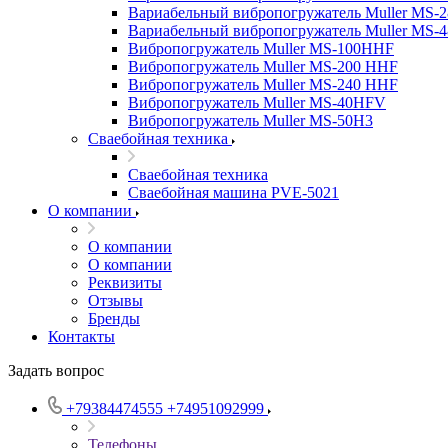
Вариабельный вибропогружатель Muller MS-
Вариабельный вибропогружатель Muller MS-
Вибропогружатель Muller MS-100HHF
Вибропогружатель Muller MS-200 HHF
Вибропогружатель Muller MS-240 HHF
Вибропогружатель Muller MS-40HFV
Вибропогружатель Muller MS-50H3
Сваебойная техника
Сваебойная техника
Сваебойная машина PVE-5021
О компании
О компании
О компании
Реквизиты
Отзывы
Бренды
Контакты
Задать вопрос
+79384474555
+74951092999
Телефоны