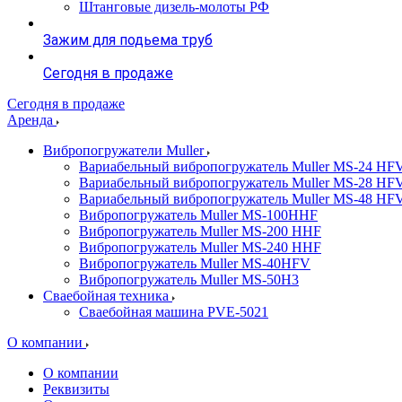
Штанговые дизель-молоты РФ
Зажим для подьема труб
Сегодня в продаже
Сегодня в продаже
Аренда
Вибропогружатели Muller
Вариабельный вибропогружатель Muller MS-24 HF
Вариабельный вибропогружатель Muller MS-28 HF
Вариабельный вибропогружатель Muller MS-48 HF
Вибропогружатель Muller MS-100HHF
Вибропогружатель Muller MS-200 HHF
Вибропогружатель Muller MS-240 HHF
Вибропогружатель Muller MS-40HFV
Вибропогружатель Muller MS-50H3
Сваебойная техника
Сваебойная машина PVE-5021
О компании
О компании
Реквизиты